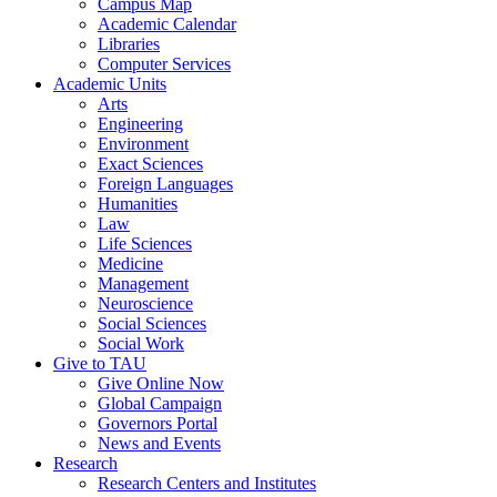
Campus Map
Academic Calendar
Libraries
Computer Services
Academic Units
Arts
Engineering
Environment
Exact Sciences
Foreign Languages
Humanities
Law
Life Sciences
Medicine
Management
Neuroscience
Social Sciences
Social Work
Give to TAU
Give Online Now
Global Campaign
Governors Portal
News and Events
Research
Research Centers and Institutes