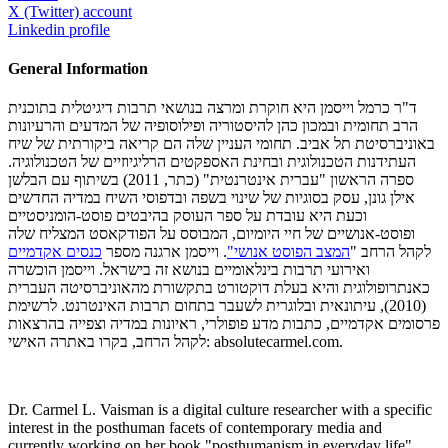
X (Twitter) account
Linkedin profile
General Information
ד"ר כרמל וייסמן היא חוקרת ומרצה בנושאי תרבות דיגיטלית בתוכנית
הרב תחומית ובמכון כהן להיסטוריה ופילוסופיה של המדעים והרעיונות
באוניברסיטת תל אביב. תחומי העניין שלה הם קריאה ביקורתית של שיח
העתידנות הטכנולוגית ובחינת האספקטים הרליגיוזיים של הטכנולוגיה.
ספרה הראשון "עברית אינטרנטית" (כתר, 2011) בשיתוף עם הבלשן
אילן גונן, עסק בסוגיות של שינוי בשפה ובדפוסי השיח במדיה החדשים
וכעת היא עובדת על ספר העוסק בהיבטים פוסט-הומניסטיים
ופוסט-אנושיים של חיי היומיום, המבוסס על הפודקאסט המצליח שלה
לקהל הרחב "
המצב הפוסט אנושי"
. וייסמן ארגנה מספר
כנסים אקדמיים
ואירועי תרבות בינלאומיים בנושא זה בישראל. וייסמן הוכשרה
כאנתרופולוגית והיא בעלת דוקטורט בתקשורת מהאוניברסיטה העברית
(2010), עיתונאית ובלוגרית לשעבר בתחום תרבות האינטרנט. לרשימת
פרסומים אקדמיים, כתבות מדע פופולרי, ראיונות במדיה וצפייה בהרצאות
לקהל הרחב, בקרו באתרה האישי:
absolutecarmel.com
.
Dr. Carmel L. Vaisman is a digital culture researcher with a specific
interest in the posthuman facets of contemporary media and
currently working on her book "posthumanism in everyday life".