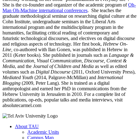
She is the co-founder and organizer of the academic program of
Oh-
Man Oh-Machine international conferences
. She teaches the
graduate methodological seminar on researching digital culture at the
Cohn Institute, undergraduate seminars in the Liberal Arts
international program and the multidisciplinary program in the
humanities, facilitating critical reading of contemporary and
futuristic technological discourses, and electives on digital discourse
and religious aspects of technology. Her first book,
Hebrew On-
Line,
co-authored with Ilan Gonen, was published in Hebrew in
2011 (Keter books). She published in journals such as
Language &
Communication, Visual Communication, Discourse, Context &
Media
, and the
Journal of Children and Media
as well as edited
volumes such as
Digital Discourse
(2011, Oxford University Press),
Mediated Youth
(2014, Palgrave-McMillan) and
International
Blogging
(2009, Peter Lang). She is trained as a digital
anthropologist and earned her PhD in communications from the
Hebrew University in Jerusalem in 2010. For a complete list of
publications, op-eds, popular talks and media interviews, visit
absolutecarmel.com
About TAU
Academic Units
Campus Map