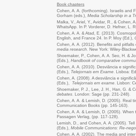
Book chapters
Cohen, A. A. (forthcoming). Israelis and 
Gorham (eds.),
Media Scholarship in a T
Malka, V., Ariel, Y., Avidar, R., & Cohen,
WhatsApp. In P. Vorderer, D. Hefner, L. 
Cohen, A. A. & Atad, E. (2013). Cosmopo
English, and France 24. In P. Moy (Ed.),
Cohen, A. A. (2012). Benefits and pitfall
media research
. New York: Wiley-Blackwe
Shoemaker, P., Cohen, A. A. Seo, H. & Joh
(Eds.),
Handbook of comparative commun
Cohen, A. A. (2010). Desviância e signific
(Eds.),
Telejornais em Exame
. Lisboa: E
Cohen, A. (2008). A desviância e significâ
(Eds.),
Telejornais em exame
. Lisbon: C
Shoemaker, P. J., Lee, J. H., Han, G. & 
debates
. London: Sage (pp. 231-248).
Cohen, A. A. & Lemish, D. (2005). Real t
Communication Books (pp. 145-163).
Cohen, A. A. & Lemish, D. (2005). When th
Passagen Verlag, (pp. 117-128).
Lemish, D., and Cohen, A. A. (2005). Tell 
(Eds.),
Mobile Communications: Re-negoti
Cohen, A. A. (2002). The media and intern