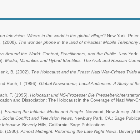
n television: Where in the world is the global village?
New York: Peter
M. (2008).
The wonder phone in the land of miracles: Mobile Telephony i
s Around the World: Content, Practitioners, and the Public
. New York:
6).
Media, Minorities and Hybrid Identities: The Arab and Russian Commu
henk, B. (2002).
The Holocaust and the Press: Nazi War-Crimes Trials 
and Roeh, I. (1996).
Global Newsrooms, Local Audiences: A Study of t
mach, T. (1995).
Holocaust und NS-Prozesse: Die Presseberichterstattun
fication and Dissociation: The Holocaust in the Coverage of Nazi War-Cr
3).
Framing the Intifada: Media and People
. Norwood, New Jersey: Able
).
Social Conflict and Television News
. Newbury Park, CA.: Sage Publica
 Interview
. Beverly Hills, California: Sage Publications.
 B. (1980).
Almost Midnight: Reforming the Late Night News
. Beverly Hi