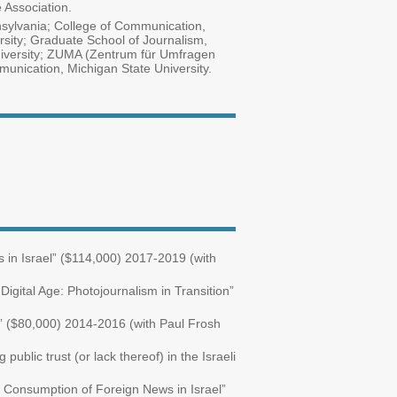
 Association.
nnsylvania; College of Communication,
rsity; Graduate School of Journalism,
University; ZUMA (Zentrum für Umfragen
nication, Michigan State University.
in Israel” ($114,000) 2017-2019 (with
igital Age: Photojournalism in Transition”
” ($80,000) 2014-2016 (with Paul Frosh
ublic trust (or lack thereof) in the Israeli
nd Consumption of Foreign News in Israel”