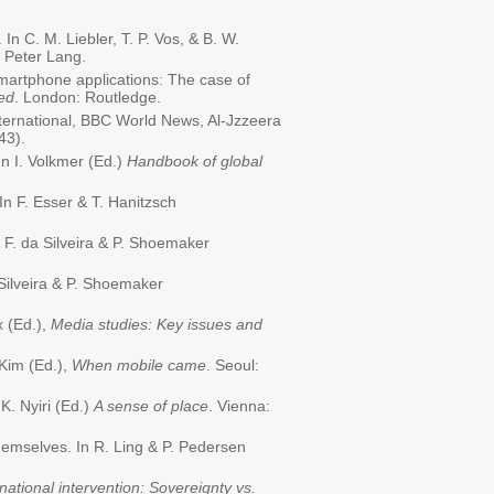
n C. M. Liebler, T. P. Vos, & B. W.
rk: Peter Lang.
 smartphone applications: The case of
ed
. London: Routledge.
ternational, BBC World News, Al-Jzzeera
43).
In I. Volkmer (Ed.)
Handbook of global
In F. Esser & T. Hanitzsch
. F. da Silveira & P. Shoemaker
 Silveira & P. Shoemaker
x (Ed.),
Media studies: Key issues and
Kim (Ed.),
When mobile came
. Seoul:
K. Nyiri (Ed.)
A sense of place
. Vienna:
themselves. In R. Ling & P. Pedersen
national intervention: Sovereignty vs.