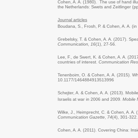
Cohen, A. A. (1980). The use of hand illus
the Netherlands: Swets and Zeitlinger (p
Journal articles
Boudana, S., Frosh, P. & Cohen, A. A. (i
Grebelsky, T. & Cohen, A. A. (2017). Spe
Communication,
16
(1), 27-56.
Lee, F., de Swert, K. & Cohen, A. A. (201
countries of interest.
Communication Res
Tenenboim, O. & Cohen, A. A. (2015). Wha
10.1177/1464884913513996
Schejter, A. & Cohen, A. A. (2013). Mobile
Israelis at war in 2006 and 2009.
Mobile
Wilke, J., Heimprecht, C. & Cohen, A. A. 
Communication Gazette
,
74
(4), 301-322.
Cohen, A. A. (2011). Covering China: Ins