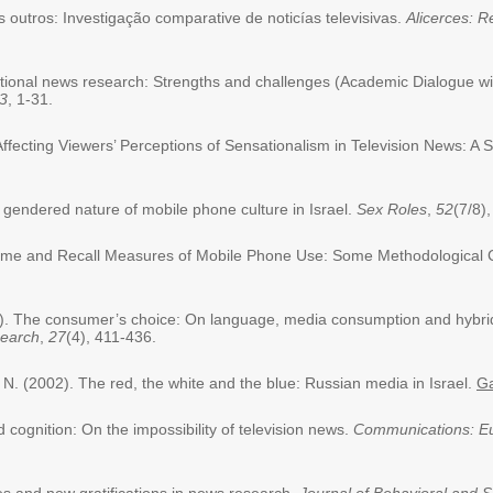
 outros: Investigação comparative de noticías televisivas.
Alicerces: R
ational news research: Strengths and challenges (Academic Dialogue wi
3
, 1-31.
Affecting Viewers’ Perceptions of Sensationalism in Television News: A 
 gendered nature of mobile phone culture in Israel.
Sex Roles
,
52
(7/8)
Time and Recall Measures of Mobile Phone Use: Some Methodological C
2). The consumer’s choice: On language, media consumption and hybrid i
search
,
27
(4), 411-436.
, N. (2002). The red, the white and the blue: Russian media in Israel.
Ga
cognition: On the impossibility of television news.
Communications: E