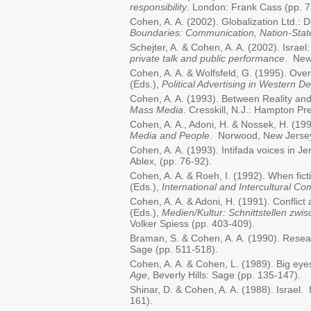
responsibility
. London: Frank Cass (pp. 7
Cohen, A. A. (2002). Globalization Ltd.: 
Boundaries: Communication, Nation-States
Schejter, A. & Cohen, A. A. (2002). Israe
private talk and public performance
. New
Cohen, A. A. & Wolfsfeld, G. (1995). Overco
(Eds.),
Political Advertising in Western 
Cohen, A. A. (1993). Between Reality and 
Mass Media
. Cresskill, N.J.: Hampton Pr
Cohen, A. A., Adoni, H. & Nossek, H. (1993
Media and People
. Norwood, New Jersey
Cohen, A. A. (1993). Intifada voices in J
Ablex, (pp. 76-92).
Cohen, A. A. & Roeh, I. (1992). When fict
(Eds.),
International and Intercultural C
Cohen, A. A. & Adoni, H. (1991). Conflict a
(Eds.),
Medien/Kultur: Schnittstellen zw
Volker Spiess (pp. 403-409).
Braman, S. & Cohen, A. A. (1990). Researc
Sage (pp. 511-518).
Cohen, A. A. & Cohen, L. (1989). Big eye
Age
, Beverly Hills: Sage (pp. 135-147).
Shinar, D. & Cohen, A. A. (1988). Israel. 
161).