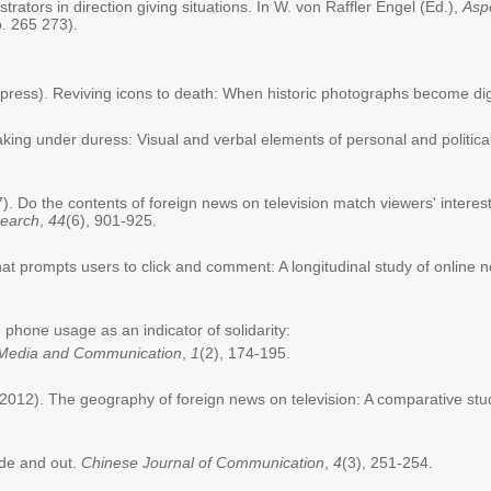
trators in direction giving situations. In W. von Raffler Engel (Ed.),
Asp
p. 265 273).
n press). Reviving icons to death: When historic photographs become d
aking under duress: Visual and verbal elements of personal and politic
7). Do the contents of foreign news on television match viewers' interes
earch
,
44
(6), 901-925.
t prompts users to click and comment: A longitudinal study of online 
 phone usage as an indicator of solidarity:
 Media and Communication
,
1
(2), 174-195.
(2012). The geography of foreign news on television: A comparative stu
ide and out.
Chinese Journal of Communication
,
4
(3), 251-254.