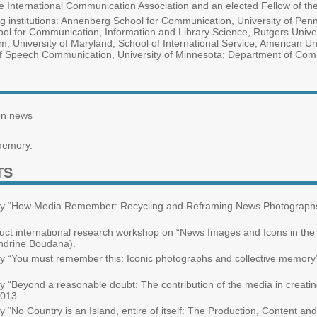
he International Communication Association and an elected Fellow of the
ing institutions: Annenberg School for Communication, University of Pe
hool for Communication, Information and Library Science, Rutgers Unive
sm, University of Maryland; School of International Service, American 
 Speech Communication, University of Minnesota; Department of Commu
ion news
memory.
TS
tudy “How Media Remember: Recycling and Reframing News Photographs 
uct international research workshop on “News Images and Icons in the D
ndrine Boudana).
udy “You must remember this: Iconic photographs and collective memory
 “Beyond a reasonable doubt: The contribution of the media in creating p
2013.
y “No Country is an Island, entire of itself: The Production, Content a