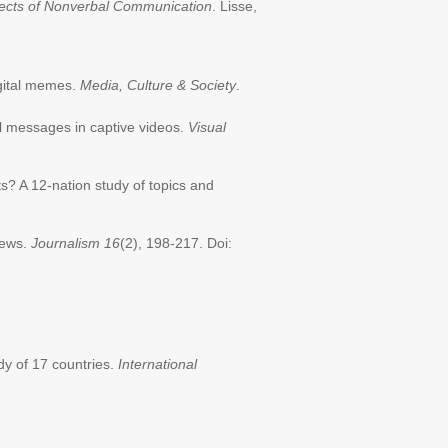
ects of Nonverbal Communication
. Lisse,
igital memes.
Media, Culture & Society
.
al messages in captive videos.
Visual
ts? A 12-nation study of topics and
news.
Journalism
16
(2), 198-217. Doi:
dy of 17 countries.
International