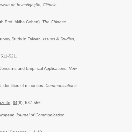
evista de Investiga
çã
o, Ciência,
th Prof. Akiba Cohen).
The Chinese
Survey Study in Taiwan.
Issues & Studies
,
, 511-521.
oncerns and Empirical Applications.
New
dentities of minorities.
Communications:
zette
,
64
(6), 537-556.
uropean Journal of Communication