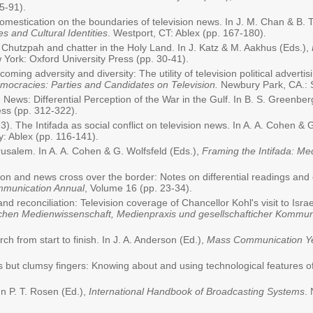
5-91).
Domestication on the boundaries of television news. In J. M. Chan & B. T
 and Cultural Identities
. Westport, CT: Ablex (pp. 167-180).
l: Chutzpah and chatter in the Holy Land. In J. Katz & M. Aakhus (Eds.),
 York: Oxford University Press (pp. 30-41).
ming adversity and diversity: The utility of television political advertis
Democracies: Parties and Candidates on Television.
Newbury Park, CA.: 
News: Differential Perception of the War in the Gulf. In B. S. Greenbe
ess (pp. 312-322).
). The Intifada as social conflict on television news. In A. A. Cohen & 
: Ablex (pp. 116-141).
erusalem. In A. A. Cohen & G. Wolfsfeld (Eds.),
Framing the Intifada: Me
ion and news cross over the border: Notes on differential readings and
ommunication Annual
, Volume 16 (pp. 23-34).
nd reconciliation: Television coverage of Chancellor Kohl's visit to Israel
ischen Medienwissenschaft, Medienpraxis und gesellschafticher Kommun
h from start to finish. In J. A. Anderson (Ed.),
Mass Communication Y
s but clumsy fingers: Knowing about and using technological features 
In P. T. Rosen (Ed.),
International Handbook of Broadcasting Systems
.