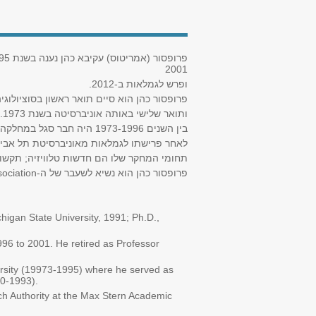
2001
ופרש לגמלאות ב-2012.
פרופסור כהן הוא סיים תואר ראשון בסוציולוגיה ופסיכולוגי-
ותואר שלישי באותה אוניברסיטה בשנת 1973.
בין השנים 1973-1996 היה חבר סגל במחלקה לתקשורת ועיתונאות באוניברסיטה העברית, בה שימש כראש החוג וגם כראש המכון לקומוניקציה ע"ש משפחת סמארט.
לאחר פרישתו לגמלאות מאוניברסיטת תל אבי
תחומי המחקר שלו הם חדשות טלוויזיה; תקשורת .
ociation
פרופסור כהן הוא נשיא לשעבר של ה-
igan State University, 1991; Ph.D.,
996 to 2001. He retired as Professor
ersity (19973-1995) where he served as
90-1993).
ch Authority at the Max Stern Academic