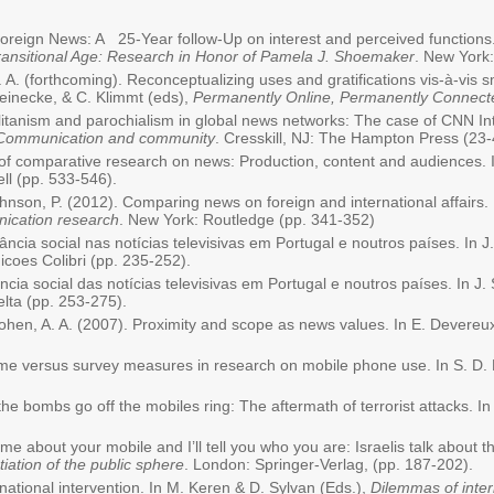
Foreign News: A 25-Year follow-Up on interest and perceived functions. I
ransitional Age: Research in Honor of Pamela J. Shoemaker
. New Yo
 A. A. (forthcoming). Reconceptualizing uses and gratifications vis-à-vis
Reinecke, & C. Klimmt (eds),
Permanently Online, Permanently Connect
litanism and parochialism in global news networks: The case of CNN In
Communication and community
. Cresskill, NJ: The Hampton Press (23-
s of comparative research on news: Production, content and audiences. 
ll (pp. 533-546).
nson, P. (2012). Comparing news on foreign and international affairs. 
ication research
. New York: Routledge (pp. 341-352)
ância social nas notícias televisivas em Portugal e noutros países. In J
dicoes Colibri (pp. 235-252).
ncia social das notícias televisivas em Portugal e noutros países. In J.
elta (pp. 253-275).
Cohen, A. A. (2007). Proximity and scope as news values. In E. Devereu
ime versus survey measures in research on mobile phone use. In S. D. 
e bombs go off the mobiles ring: The aftermath of terrorist attacks. In 
me about your mobile and I’ll tell you who you are: Israelis talk about 
ation of the public sphere
. London: Springer-Verlag, (pp. 187-202).
ational intervention. In M. Keren & D. Sylvan (Eds.),
Dilemmas of inter