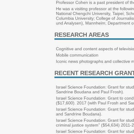
Professor Cohen is a past president of t
He was a visiting professor at the follow
National Chengchi University, Taipei; Sc
Columbia University; College of Journali
und Analysen), Mannheim; Department of
RESEARCH AREAS
Cognitive and content aspects of televis
Mobile communication
Iconic news photographs and collective 
RECENT RESEARCH GRAN
Israel Science Foundation: Grant for s
Sandrine Boudana and Paul Frosh).
Israel Science Foundation: Grant to cond
($17,600). 2017 (with Paul Frosh and Sa
Israel Science Foundation: Grant for st
and Sandrine Boudana).
Israel Science Foundation: Grant for study
criminal justice system” ($54,634) 2011-
Israel Science Foundation: Grant for stud