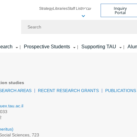
Inquiry
Strategy
Libraries
Staff List
עברית
Portal
Search
earch
Prospective Students
Supporting TAU
Alu
|
|
|
ion studies
SEARCH AREAS
RECENT RESEARCH GRANTS
PUBLICATIONS
ex.tau.ac.il
033
2
eritus)
 Social Sciences, 723