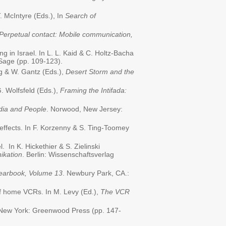
. McIntyre (Eds.), In
Search of
Perpetual contact: Mobile communication,
ing in Israel. In L. L. Kaid & C. Holtz-Bacha
Sage (pp. 109-123).
rg & W. Gantz (Eds.),
Desert Storm and the
G. Wolfsfeld (Eds.),
Framing the Intifada:
dia and People
. Norwood, New Jersey:
 effects. In F. Korzenny & S. Ting-Toomey
. In K. Hickethier & S. Zielinski
ikation
. Berlin: Wissenschaftsverlag
earbook, Volume 13
. Newbury Park, CA.:
of home VCRs. In M. Levy (Ed.),
The VCR
 New York: Greenwood Press (pp. 147-