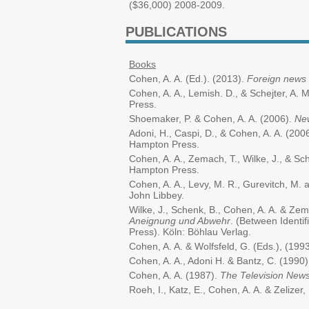
($36,000) 2008-2009.
PUBLICATIONS
Books
Cohen, A. A. (Ed.). (2013).
Foreign news o
Cohen, A. A., Lemish. D., & Schejter, A. 
Press.
Shoemaker, P. & Cohen, A. A. (2006).
New
Adoni, H., Caspi, D., & Cohen, A. A. (200
Hampton Press.
Cohen, A. A., Zemach, T., Wilke, J., & Sc
Hampton Press.
Cohen, A. A., Levy, M. R., Gurevitch, M. 
John Libbey.
Wilke, J., Schenk, B., Cohen, A. A. & Ze
Aneignung und Abwehr
. (Between Identi
Press). Köln: Böhlau Verlag.
Cohen, A. A. & Wolfsfeld, G. (Eds.), (199
Cohen, A. A., Adoni H. & Bantz, C. (1990
Cohen, A. A. (1987).
The Television News
Roeh, I., Katz, E., Cohen, A. A. & Zelizer,