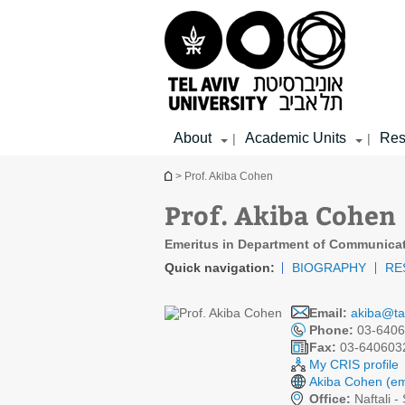
Top
Main
Main
menu
menu
Content
About
Academic Units
Res
|
|
You are here
> Prof. Akiba Cohen
Prof. Akiba Cohen
Emeritus in Department of Communicat
Quick navigation:
BIOGRAPHY
RE
Email:
akiba@tau
Phone:
03-6406
Fax:
03-640603
My CRIS profile
Akiba Cohen (em
Office:
Naftali -